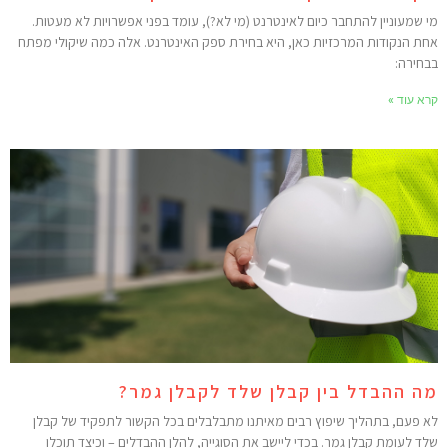
י שמעוניין להתחבר כיום לאינטרנט (מי לא?), עומד בפני אפשרויות לא מעטות.
חת הנקודות המרכזיות כאן, היא בחירת ספק האינטרנט. אלה כמה שיקולי מפתח
בחירה:
רא עוד »
ה ההבדל בין קבלן שלד לקבלן גמר?
א פעם, בתהליך שיפוץ רבים מאיתנו מתבלבלים בכל הקשור לתפקיד של קבלן
לד לעומת קבלן גמר. בכדי ליישב את הסוגייה, להלן ההבדלים – וכיצד תוכלו