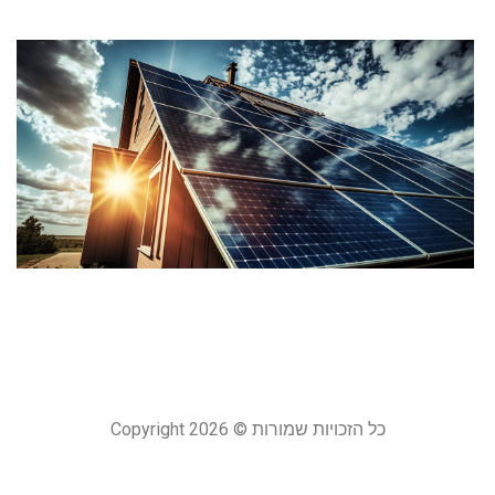
מ
ס
ב
י
ע
ו
כ
6
24
קר
כל הזכויות שמורות © Copyright 2026