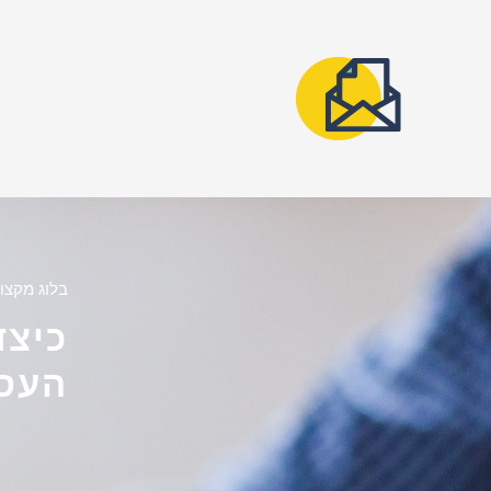
בלוג מקצוע
כיצד
העס