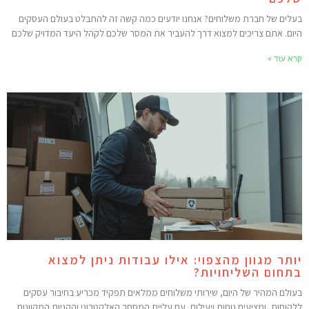
עלים של חברת משלוחים? אנחנו יודעים כמה קשה זה להתבלט בעולם העסקים
יום. אתם צריכים למצוא דרך להעביר את המסר שלכם לקהל היעד המדויק שלכם
רא עוד »
ותר מגוון מהצפוי: אילו עבודות ניתן למצוא
תחום השליחויות?
עולם המהיר של היום, שירותי משלוחים ממלאים תפקיד מכריע בחיבור עסקים
לקוחות, ומציעים נוחות ויעילות. עם עליית המסחר האלקטרוני והקניות המקוונות,