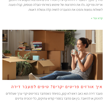
ריזה ופריקה. גלו את היתרונות של שימוש בשירותי הובלה מנוסים, קבלו מענה
שאלות נפוצות והפכו את ההעברה לחוויה קלה ונטולת דאגות.
רא עוד »
יך אורזים פריטים יקרים? טיפים למעבר דירה
עבר דירה הוא כאב ראש לא קטן, במיוחד כשמדובר בפריטים יקרי ערך שעלולים
הינזק או להיאבד. בין אם מדובר בספרי קודש עתיקים, כלי זכוכית עדינים