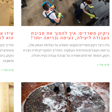
ניקיון משרדים: איך להפוך את סביבת
עידו ע
העבודה ליעילה, נעימה ובריאה יותר?
הוא לא
גלה כיצד ניקיון משרדים מקצועי משפיע על הצלחת העסק שלך,
מדריך מקיף
בריאות העובדים והתדמית העסקית. המדריך המקיף לבחירת חברת
והטיפים לב
ניקיון, תמחור שירותים ושמירה על סביבת עבודה נקייה ויעילה.
נזקים, ביט
ותשובות.
קרא עוד »
קרא עוד »