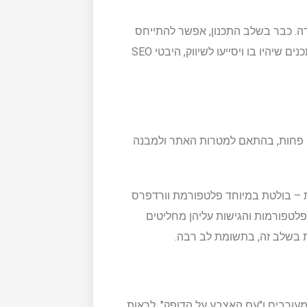
רה. כבר בשלב התכנון, אפשר להתייחס
לאופן בו האתר ישווק, האופן בו הוא עצמו יתרום לשיווק, אופי התכנים שיהיו בו ויסייעו לשיווק, היבטי SEO
ו פחות, בהתאם למטרות האתר ולמבנה
ת – בולטת במיוחד פלטפורמת וורדפרס
 דוגמת Wix. חשוב לזכור, שהפלטפורמות והגישות עליהן מחליטים
 בשלב זה, בתשומת לב רבה.
עורבים ו"עם האצבע על הדופק". לראות