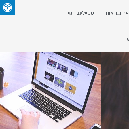
אה ובריאות
סטיילינג ויופי
י