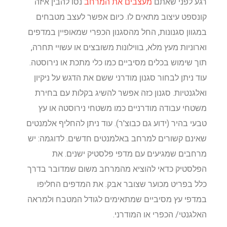
רגע לפני שאתם
מעצבים את המרחב
נסו להבין איזה
קונספט עיצוב מתאים לו. כיום אפשר לעצב מטבחים
במגוון סגנונות, החל מהסגנון הכפרי שמאופיין במדפים
וארוניות מעץ מלא, בווילונות משובצים או עשויי תחרה,
תוך שימוש בכלים מסיביים כמו כלי מתכת או נירוסטה.
עוד ניתן לבחור סגנון מודרני ששם את הדגש על ניקיון
ואלגנטיות. סגנון כזה אפשר להשיג בקלות עם בחירת
משטחי עבודה מודרניים כמו משטחי נירוסטה או עץ
טבעי בהיר (ידוע גם כבוצ'ר). עוד ניתן להחליף אלמנטים
שאינם קשורים למרחב באלמנטים חדשים. לדוגמה: יש
מרחבים שמגיעים עם מדפי פלסטיק ישנים. את
הפלסטיק כדאי להוציא מהמרחב משום שמדובר בדרך
כלל בפריט מכוער שצובר אבק. את המדפים החליפו
במדפי עץ מסיביים שמתאימים לגודל המטבח ולמראה
האלגנטי/ הכפרי או המודרני.