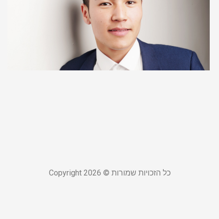
ש
כ
ש
ל
ל
ש
ת
20
קר
כל הזכויות שמורות © Copyright 2026