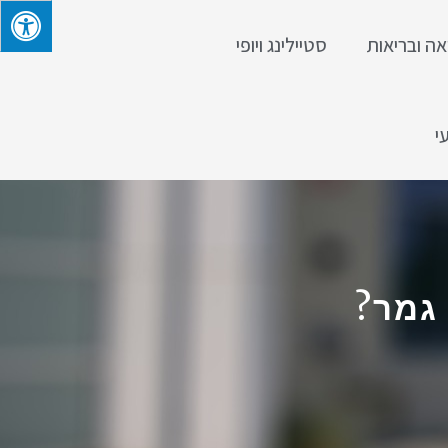
אה ובריאות
סטיילינג ויופי
י
גמר?