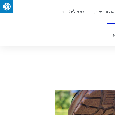
אה ובריאות
סטיילינג ויופי
י