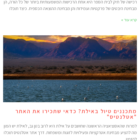
כישה של תיק לבית הספר היא אחת הרכישות המשמעותיות ביותר של כל הורה, הן
בחינת היבטים של פרקטיות ועמידות והן מבחינת ההוצאה הכספית. כיצד תוכלו
רא עוד »
תכננים טיול באילת? כדאי שתכירו את האתר
אטלנטיס"
מרות שהאסוציאציה הראשונה שחושבים על אילת היא לרוב בטן גב, לאילת יש המון
ה להציע מבחינת אטרקציות ופעילויות לזוגות ומשפחות. דרך אתר אטלנטיס תוכלו
הזמין