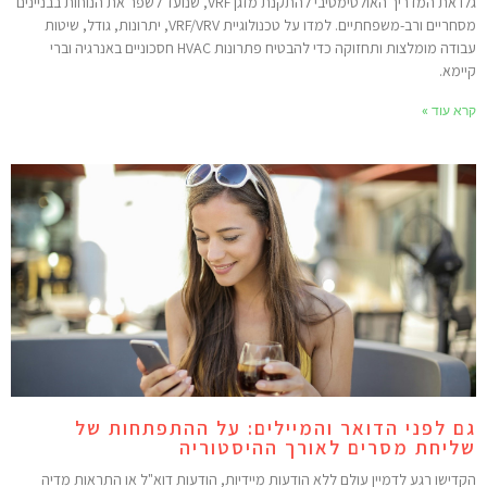
גלו את המדריך האולטימטיבי להתקנת מזגן VRF, שנועד לשפר את הנוחות בבניינים
מסחריים ורב-משפחתיים. למדו על טכנולוגיית VRF/VRV, יתרונות, גודל, שיטות
עבודה מומלצות ותחזוקה כדי להבטיח פתרונות HVAC חסכוניים באנרגיה וברי
יימא.
רא עוד »
ם לפני הדואר והמיילים: על ההתפתחות של
ליחת מסרים לאורך ההיסטוריה
קדישו רגע לדמיין עולם ללא הודעות מיידיות, הודעות דוא"ל או התראות מדיה