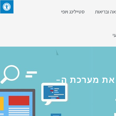
אה ובריאות
סטיילינג ויופי
י
 את מערכת ה-