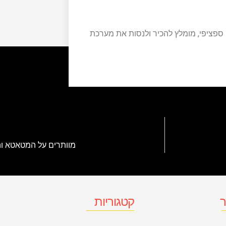
 נכסים, כדאי להכיר את מערכות ה-ERP. באופן ספציפי, מומלץ להכיר ולנסות את מערכת
מוותרים על המטאטא וה
ר
קטגוריות