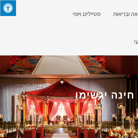
אה ובריאות
סטיילינג ויופי
י
ינה יגשימו