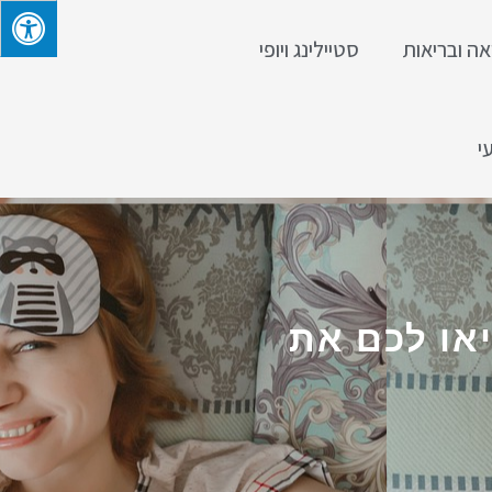
אה ובריאות
סטיילינג ויופי
י
או לכם את