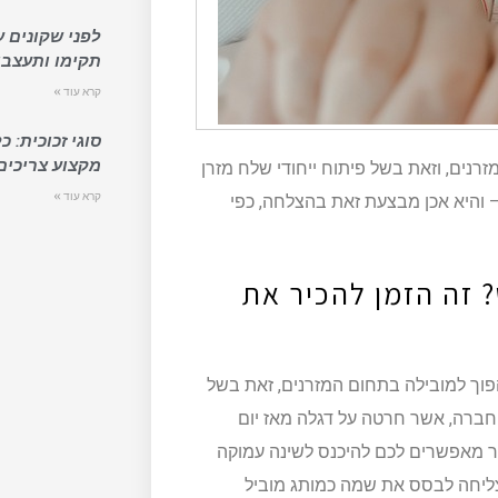
לפני שקונים ע
תקימו ותעצבו
קרא עוד »
סוגי זכוכית: 
מקצוע צריכים
ים, וזאת בשל פיתוח ייחודי שלח מזרן
קרא עוד »
– והיא אכן מבצעת זאת בהצלחה, כפי
זה הזמן להכיר את
וך למובילה בתחום המזרנים, זאת בשל
שויים 100% חומרים טבעיים. החברה, אשר חרטה על דגלה מאז יום
ר מאפשרים לכם להיכנס לשינה עמוקה
 1969 ומאז הצליחה לבסס את שמה כמותג מוביל