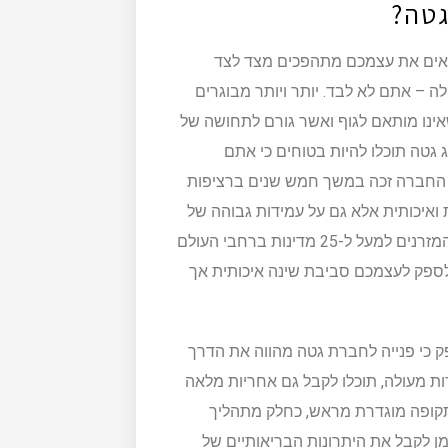
גטה?
מוצאים את עצמכם מתהפכים מצד לצד
 – אתם לא לבד. יותר ויותר מבוגרים
שאינו מותאם לגוף ואשר גורם לתחושה של
 גטה תוכלו להיות בטוחים כי אתם
ל החברה זכה במשך חמש שנים ברציפות
ואיכותית אלא גם על עמידות גבוהה של
המזרן, וזאת ביחס למזרנים אחרים בשוק. החברה מספקת את המזרנים למעל ל-25 מדינות ברחבי העולם
 לספק לעצמכם סביבת שינה איכותית אך
ק כי פנייה לחברת גטה מהווה את הדרך
ת מעולה, תוכלו לקבל גם אחריות מלאה
 לתקופה מוגדרת מראש, כחלק מתהליך
זמן לקבל את היתרונות הבריאותיים של