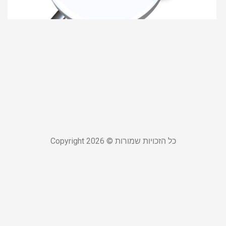
יס
ל
ל
א
ב
22
קר
כל הזכויות שמורות © Copyright 2026