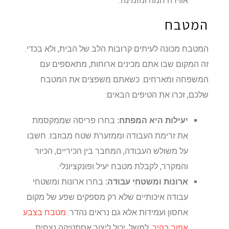
אווירה חמה ומזמינה.
המטבח
המטבח מכונה לעיתים קרובות הלב של הבית, ולא בכדי.
זה המקום שבו אתם מכינים ארוחות, מתאספים עם
המשפחה ומארחים. כשאתם משפצים את המטבח
שלכם, זכרו את הטיפים הבאים:
יעילות היא המפתח:
בחרו פריסה שממקסמת
את זרימת העבודה וממזערת שטח מבוזבז. חשבו
על משולש העבודה, המחבר בין הכיריים, הכיור
והמקרר, לקבלת מטבח יעיל ופונקציונלי.
ארונות ומשטחי עבודה:
בחרו ארונות ומשטחי
עבודה איכותיים שלא רק מספקים שפע של מקום
אחסון ועמידות אלא גם נראים נהדר.
מטבח בצבע
אפור בהיר
, למשל, יכול ליצור אסתטיקה נצחית