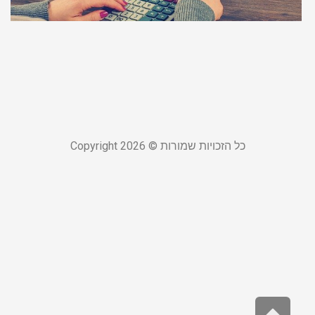
ע
ס
20
קר
כל הזכויות שמורות © Copyright 2026
גלילה