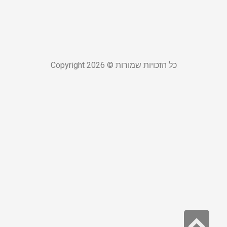
ה
19 ביוני 
קר
כל הזכויות שמורות © Copyright 2026
גלילה