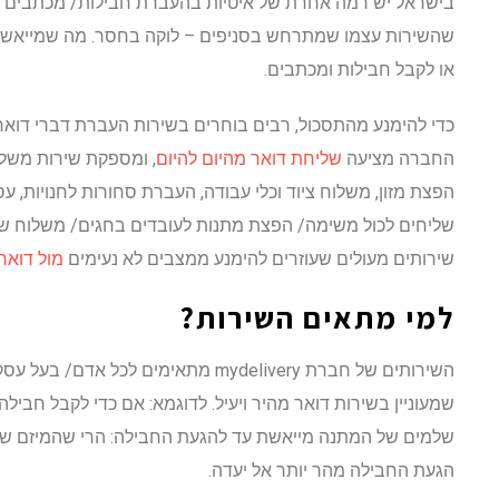
בישראל יש רמה אחרת של איטיות בהעברת חבילות/ מכתבים או
שהשירות עצמו שמתרחש בסניפים – לוקה בחסר. מה שמייאש 
או לקבל חבילות ומכתבים.
כדי להימנע מהתסכול, רבים בוחרים בשירות העברת דברי דואר ב
החברה מציעה
שליחת דואר מהיום להיום
, ומספקת שירות משל
הפצת מזון, משלוח ציוד וכלי עבודה, העברת סחורות לחנויות,
שליחים לכול משימה/ הפצת מתנות לעובדים בחגים/ משלוח של
שירותים מעולים שעוזרים להימנע ממצבים לא נעימים
מול דואר
למי מתאים השירות?
השירותים של חברת mydelivery מתאימים לכ
שמעוניין בשירות דואר מהיר ויעיל. לדוגמא: אם כדי לקבל חביל
שלמים של המתנה מייאשת עד להגעת החבילה: הרי שהמיזם של מ
הגעת החבילה מהר יותר אל יעדה.