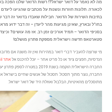
מה לא נאמר על דואר ישראל?! רשות הדואר שלנו הפכה בשנ
לכאורה. תלונות חוזרות ונשנות על מכתבים שהגיעו ליעדם
בתיבות השירות של הדואר. חבילות שאבדו בדואר זה דבר 
בחו"ל ובארץ, שאינן מגיעות מהר ליעדן – זה דבר ידוע מרא
בסניפי הדואר – תמיד אורכים זמן רב. אז מה עושים? וכיצ
סטארטאפ חדשה וישראלית מספקת פתרון מושלם!
מי שרוצה להעביר דברי דואר במהירות ואין זה משנה אם מדובר
הנדסיות, חפצים ציוד או כל פריט אחר – יוכל להיכנס אל
אתר mydelivery.co.il
החברה הישראלית הוקמה בשנת 2019 ב
החברה, נוצר מתוך תסכול. תסכול של אנשים שחיים בישראל א
מתוסכלים מהאיטיות, הבלבול ואוזלת היד של דואר ישראל.