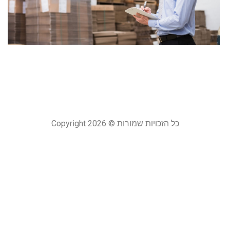
מ
ל
כ
ש
25 במאי 
קר
כל הזכויות שמורות © Copyright 2026