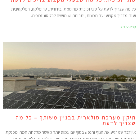
ל מה שצריך לדעת על סוגי זכוכית: מחוסמת, בידודית, טריפלקס, רפלקטיבית
עוד. מדריך מקצועי עם תכונות, יתרונות ושימושים לכל סוג זכוכית.
רא עוד »
יקון מערכת סולארית בבניין משותף – כל מה
צריך לדעת
ין דבר שמרגיע את הגוף והנפש בסוף יום עמוס יותר מאשר מקלחת חמה ומפנקת.
הו אחד הפינוקים הבסיסיים ביותר בחיים המודרניים, וכולנו רוצים ליהנות ממנו