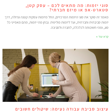
וגי יזמות: מה מתאים לכם – עסק קטן,
טארט-אפ או מיזם חברתי?
אמר זה סוקר את סוגי היזמות המרכזיים, החל מיזמות עסקית קטנה וגדולה, דרך
זמות סביבתית וחברתית, ועד ליזמות פוליטית. נבחן מהי יזמות, מהם מאפייני כל
וג, ומהי חשיבותה לכלכלה, לחברה ולסביבה.
רא עוד »
יצוב סביבת עבודה נעימה: שיקולים חשובים