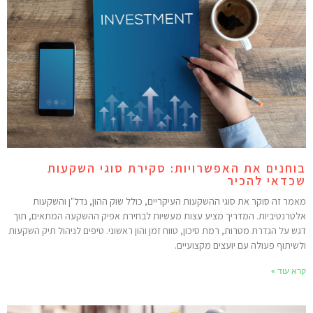
וחנים את האפשרויות: סקירת סוגי השקעות
כדאי להכיר
אמר זה סוקר את סוגי ההשקעות העיקריים, כולל שוק ההון, נדל"ן והשקעות
לטרנטיביות. המדריך מציע עצות מעשיות לבחירת אפיק ההשקעה המתאים, תוך
גש על הגדרת מטרות, רמת סיכון, טווח זמן והון ראשוני. טיפים לניהול תיק השקעות
לשיתוף פעולה עם יועצים מקצועיים.
רא עוד »