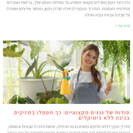
לה כיצד ניקיון משרדים מקצועי משפיע על הצלחת העסק שלך, בריאות העובדים
התדמית העסקית. המדריך המקיף לבחירת חברת ניקיון, תמחור שירותים ושמירה
ל סביבת עבודה נקייה ויעילה.
רא עוד »
ודות של גננים מקצועיים: כך תטפלו במזיקים
גינה ללא כימיקלים
דריך מקיף לזיהוי מזיקים נפוצים בגינה הביתית, שיטות הדברה טבעיות ובטוחות,
העצות מתי להתמודד לבד ומתי להיעזר במדביר מקצועי לשמירה על גינה בריאה