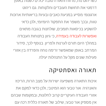
כשריהוט נוח, מרווח ותאורה טובה יכולים לשנות באופן
דרמטי את תחושת העובדים והלקוחות. גם ריהוט
ארגונומי מסייע במניעת כאבים ובעיות בריאותיות ארוכות
טווח, ובכך משפר את התפקוד היומיומי, ולכן כדאי
להשקיע בכיסאות תומכים, שולחנות בגובה מתאים
ואפשרות לעבודה בעמידה
, כי גיוון בתנוחות העבודה
במהלך היום תורם לערנות ולפריון. בנוסף לכך, סידור
המרחב באופן שמאפשר זרימה נוחה והפרדה בין אזורי
פעילות שונים מקל על התנהלות יעילה.
תאורה ואסתטיקה
איכות התאורה משפיעה ישירות על מצב הרוח, הריכוז
והאנרגיה. אור טבעי הוא המיטבי, ולכן כדאי למקם את
אזורי העבודה העיקריים קרוב לחלונות, ובמקומות שבהם
אין מספיק אור טבעי, שילוב של תאורה כללית רכה עם