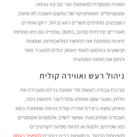
תאורה ממוקדת למשימות יוצר סביבה נעימה
ופונקציונלית. האסתטיקה של המקום חשובה לא פחות,
כשצבעים מסוימים משרים רוגע (כחול, ירוק) ואחרים
מעוררים יצירתיות (צהוב, כתום). צמחייה גם היא מוסיפה
חיוניות וממתנת את תחושת המלאכותיות, ואומנות
וקישוטים בהתאם לאופי העסק יכולים להעביר מסר
ולחזק את הזהות המותגית.
ניהול רעש ואווירה קולית
סביבת עבודה רועשת מדי פוגעת בריכוז ומגבירה את
הלחץ, ומנגד שקט מוחלט עלול ליצור תחושת ניכור,
והאיזון נמצא ביצירת אווירה קולית נעימה שתומכת בסוג
העבודה שמתבצעת. אפשר לשלב אלמנטים אקוסטיים
כמו שטיחים, וילונות או לוחות ספיגה דקורטיביים
להפחתת הדהוד, ובמקומות רבים בוחרים
להפעיל בעסק