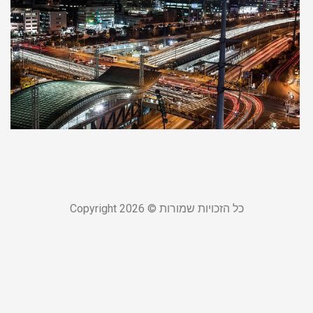
ב
ט
ש
ל
18
קר
כל הזכויות שמורות © Copyright 2026