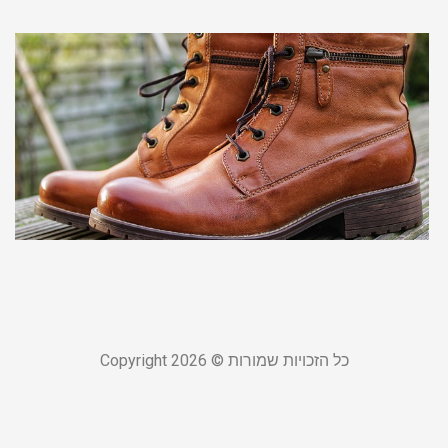
ל
מ
ל
ב
מ
מ
ל
23 במרץ 
קר
כל הזכויות שמורות © Copyright 2026