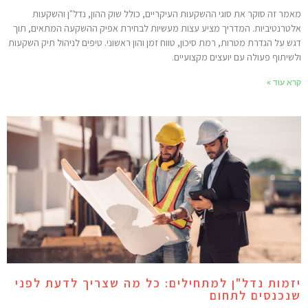
אמר זה סוקר את סוגי ההשקעות העיקריים, כולל שוק ההון, נדל"ן והשקעות
לטרנטיביות. המדריך מציע עצות מעשיות לבחירת אפיק ההשקעה המתאים, תוך
גש על הגדרת מטרות, רמת סיכון, טווח זמן והון ראשוני. טיפים לניהול תיק השקעות
לשיתוף פעולה עם יועצים מקצועיים.
רא עוד »
זמות נדל"ן למתחילים: כל מה שצריך לדעת לפני
נכנסים לתחום